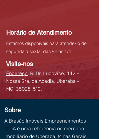
Horário de Atendimento
Estamos disponíveis para atendê-lo de
segunda a sexta, das 9h às 17h.
Visite-nos
Endereço
: R. Dr. Ludovice, 442 -
Nossa Sra. da Abadia, Uberaba -
MG,
38025-510
.
Sobre
A Brasão Imóveis Empreendimentos
LTDA é uma referência no mercado
imobiliário de Uberaba, Minas Gerais.