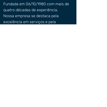
Fundada em 06/10/1980 com mais de
quatro décadas de experiência,
Nossa empresa se destaca pela
excelência em serviços e pela
dedicação em transformar sonhos em
realidade.
Venha nos visitar
Endereço
: R. Dr. Ludovice, 442 -
Nossa Sra. da Abadia, Uberaba - MG,
38025-510
.
(34) 3332-0242
Lourdes.saito@gmail.com
Funcionamento
Segunda a Sexta